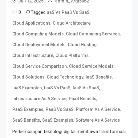
Juli 12, 2025
admin_v7gl5062
0
Tagged
,
aaS Vs PaaS Vs SaaS
,
,
Cloud Applications
Cloud Architecture
,
,
Cloud Computing Models
Cloud Computing Services
,
,
Cloud Deployment Models
Cloud Hosting
,
,
Cloud Infrastructure
Cloud Platforms
,
,
Cloud Service Comparison
Cloud Service Models
,
,
,
Cloud Solutions
Cloud Technology
IaaS Benefits
,
,
,
IaaS Examples
IaaS Vs PaaS
IaaS Vs SaaS
,
,
Infrastructure As A Service
PaaS Benefits
,
,
,
PaaS Examples
PaaS Vs SaaS
Platform As A Service
,
,
SaaS Benefits
SaaS Examples
Software As A Service
Perkembangan teknologi digital membawa transformasi