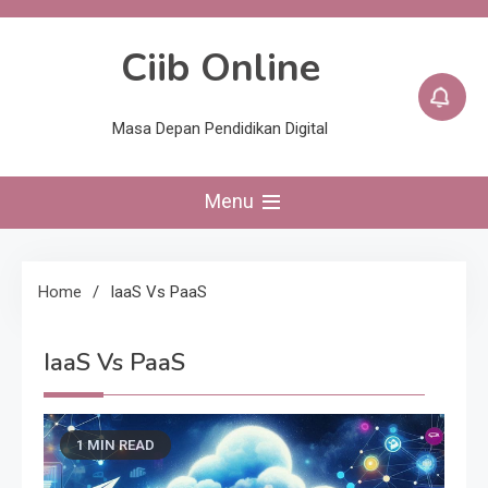
Skip
to
Ciib Online
content
Masa Depan Pendidikan Digital
Menu
Home
IaaS Vs PaaS
IaaS Vs PaaS
1 MIN READ