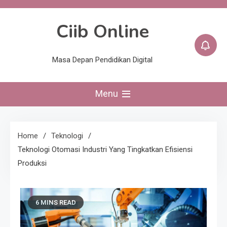
Skip
to
Ciib Online
content
Masa Depan Pendidikan Digital
Menu
Home
Teknologi
Teknologi Otomasi Industri Yang Tingkatkan Efisiensi
Produksi
6 MINS READ