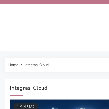
Skip
to
content
Home
Integrasi Cloud
Integrasi Cloud
1 MIN READ