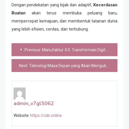
Dengan pendekatan yang bijak dan adaptif,
Kecerdasan
Buatan
akan terus membuka peluang baru,
mempercepat kemajuan, dan membentuk tatanan dunia
yang lebih efisien, cerdas, dan terhubung.
Navigasi
Previous:
Manufaktur 4.0: Transformasi Digital Industri
pos
Next:
Teknologi Masa Depan yang Akan Mengubah Dunia
admin_v7gl5062
Website
https://ciib.online