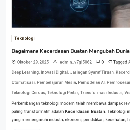
Teknologi
Bagaimana Kecerdasan Buatan Mengubah Dunia
0
Tagged
Oktober 29, 2025
admin_v7gl5062
,
,
,
Deep Learning
Inovasi Digital
Jaringan Syaraf Tiruan
Kecerd
,
,
,
Otomatisasi
Pembelajaran Mesin
Pemodelan AI
Pemrosesan
,
,
,
Teknologi Cerdas
Teknologi Pintar
Transformasi Industri
Vi
Perkembangan teknologi modern telah membawa dampak revolu
paling transformatif adalah
Kecerdasan Buatan
. Teknologi i
yang memengaruhi industri, ekonomi, pendidikan, kesehatan, h