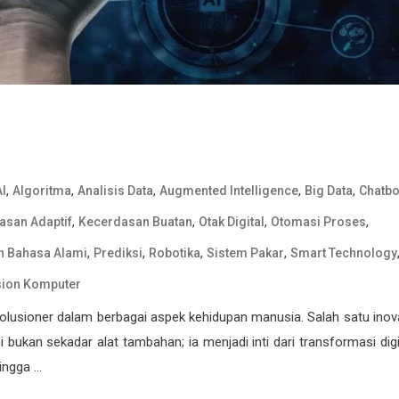
,
,
,
,
,
AI
Algoritma
Analisis Data
Augmented Intelligence
Big Data
Chatbo
,
,
,
,
asan Adaptif
Kecerdasan Buatan
Otak Digital
Otomasi Proses
,
,
,
,
 Bahasa Alami
Prediksi
Robotika
Sistem Pakar
Smart Technology
sion Komputer
sioner dalam berbagai aspek kehidupan manusia. Salah satu inov
ni bukan sekadar alat tambahan; ia menjadi inti dari transformasi digi
ingga …