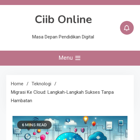
Skip
to
Ciib Online
content
Masa Depan Pendidikan Digital
Menu
Home
Teknologi
Migrasi Ke Cloud: Langkah-Langkah Sukses Tanpa
Hambatan
6 MINS READ