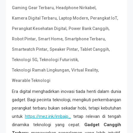
,
,
Gaming Gear Terbaru
Headphone Nirkabel
,
,
,
Kamera Digital Terbaru
Laptop Modern
Perangkat IoT
,
,
Perangkat Kesehatan Digital
Power Bank Canggih
,
,
,
Robot Pintar
Smart Home
Smartphone Terbaru
,
,
,
Smartwatch Pintar
Speaker Pintar
Tablet Canggih
,
,
Teknologi 5G
Teknologi Futuristik
,
,
Teknologi Ramah Lingkungan
Virtual Reality
Wearable Teknologi
Era digital menghadirkan inovasi tiada henti dalam dunia
gadget. Bagi pecinta teknologi, mengikuti perkembangan
perangkat terbaru bukan sekadar hobi, tetapi kebutuhan
untuk
https://mez.ink/imbajp_
tetap relevan di tengah
dinamika teknologi yang cepat.
Gadget Canggih
Terbaru
menawarkan pengalaman yang lebih intuitif,