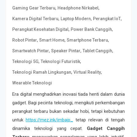
,
,
Gaming Gear Terbaru
Headphone Nirkabel
,
,
,
Kamera Digital Terbaru
Laptop Modern
Perangkat IoT
,
,
Perangkat Kesehatan Digital
Power Bank Canggih
,
,
,
Robot Pintar
Smart Home
Smartphone Terbaru
,
,
,
Smartwatch Pintar
Speaker Pintar
Tablet Canggih
,
,
Teknologi 5G
Teknologi Futuristik
,
,
Teknologi Ramah Lingkungan
Virtual Reality
Wearable Teknologi
Era digital menghadirkan inovasi tiada henti dalam dunia
gadget. Bagi pecinta teknologi, mengikuti perkembangan
perangkat terbaru bukan sekadar hobi, tetapi kebutuhan
untuk
https://mez.ink/imbajp_
tetap relevan di tengah
dinamika teknologi yang cepat.
Gadget Canggih
Terbaru
menawarkan pengalaman yang lebih intuitif,